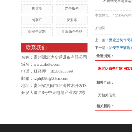
不锈钢岗亭是前端交
售货亭
岗亭报价
本文网址：https://www.zh
岗亭厂
保安亭
关键词
保安亭定制
贵阳岗亭价格
上一篇：
洲宏达制作岗
联系我们
下一篇：
治安亭应该选
最近浏览：
名称：贵州洲宏达交通设备有限公司
域名：
www.zhdte.com
洲宏达岗亭厂家
洲宏
电话：林经理：18586933899
邮箱：szphj096@21cn.com
相关产品：
地址：贵州省贵阳市经济技术开发区
开发大道218号中天电器产业园12栋
无相关信息
相关新闻：