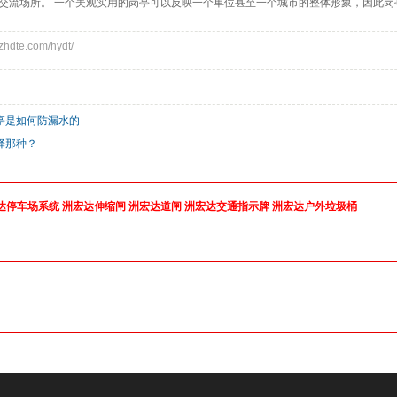
流场所。 一个美观实用的岗亭可以反映一个单位甚至一个城市的整体形象，因此岗
dte.com/hydt/
亭是如何防漏水的
择那种？
达停车场系统
洲宏达伸缩闸
洲宏达道闸
洲宏达交通指示牌
洲宏达户外垃圾桶