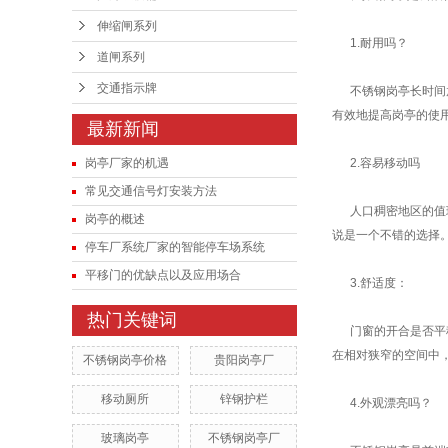
交通指示牌
伸缩闸系列
1.耐用吗？
道闸系列
户外垃圾桶
交通指示牌
不锈钢岗亭长时间放
有效地提高岗亭的使
最新新闻
岗亭厂家的机遇
2.容易移动吗
常见交通信号灯安装方法
人口稠密地区的值班
岗亭的概述
说是一个不错的选择
停车厂系统厂家的智能停车场系统
平移门的优缺点以及应用场合
3.舒适度：
热门关键词
门窗的开合是否平稳
在相对狭窄的空间中
不锈钢岗亭价格
贵阳岗亭厂
移动厕所
锌钢护栏
4.外观漂亮吗？
玻璃岗亭
不锈钢岗亭厂