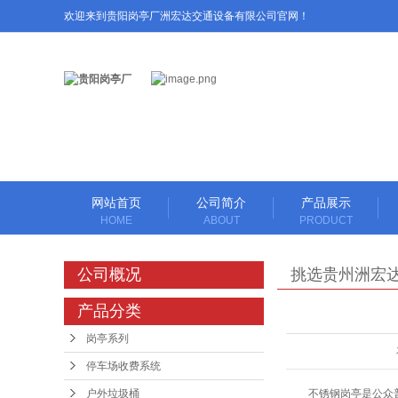
欢迎来到贵阳岗亭厂洲宏达交通设备有限公司官网！
网站首页
公司简介
产品展示
HOME
ABOUT
PRODUCT
岗亭系列
公司概况
挑选贵州洲宏
停车场收费系统
么？
产品分类
停车场设备
岗亭系列
伸缩闸系列
停车场收费系统
道闸系列
户外垃圾桶
不锈钢岗亭是公众普