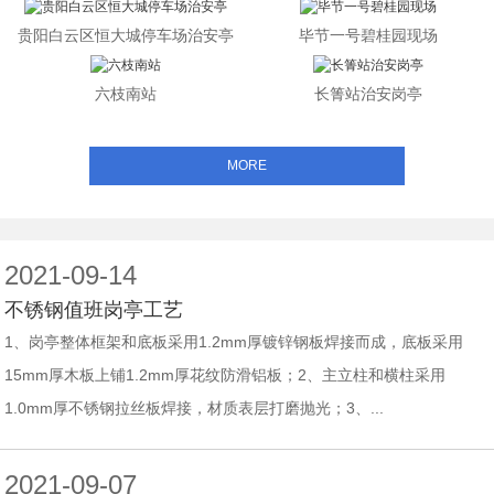
贵阳白云区恒大城停车场治安亭
毕节一号碧桂园现场
六枝南站
长箐站治安岗亭
MORE
2021-09-14
不锈钢值班岗亭工艺
1、岗亭整体框架和底板采用1.2mm厚镀锌钢板焊接而成，底板采用
15mm厚木板上铺1.2mm厚花纹防滑铝板；2、主立柱和横柱采用
1.0mm厚不锈钢拉丝板焊接，材质表层打磨抛光；3、...
2021-09-07