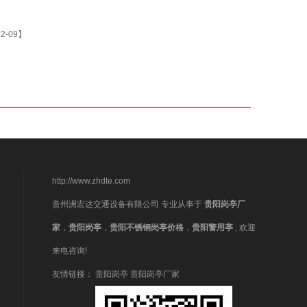
9】
-12-09】
http://www.zhdte.com
贵州洲宏达交通设备有限公司 专业从事于
贵阳岗亭厂
家
，
贵阳岗亭
，
贵阳不锈钢岗亭价格
，
贵阳警用亭
, 欢迎
来电咨询!
友情链接：
贵阳岗亭
贵阳岗亭厂家