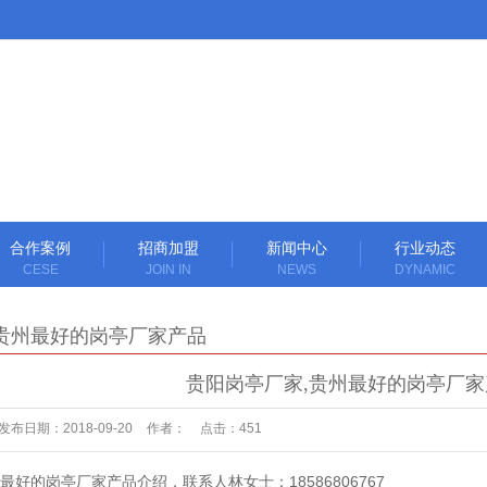
合作案例
招商加盟
新闻中心
行业动态
CESE
JOIN IN
NEWS
DYNAMIC
贵州最好的岗亭厂家产品
贵阳岗亭厂家,贵州最好的岗亭厂
发布日期：
2018-09-20
作者：
点击：
451
最好的岗亭厂家产品介绍，联系人林女士：18586806767