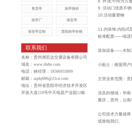
8. 外顶;中间为
9. 活动门优质不
售货亭
岗亭报价
10.活动窗塑钢
岗亭厂
保安亭
11.内装饰;内陷
保安亭定制
贵阳岗亭价格
标准配置——缩进
联系我们
添加设备——木制
名称：贵州洲宏达交通设备有限公司
域名：
www.zhdte.com
小贴士：根据用户
电话：林经理：18586933899
邮箱：szphj096@21cn.com
主营业务范围：贵
地址：贵州省贵阳市经济技术开发区
开发大道218号中天电器产业园12栋
涉及的领域：华南
重庆，贵州，云南
公司技术力量雄厚
或致电我们。