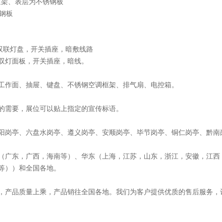
方通架、表层为不锈钢板
锈钢板
式双联灯盘，开关插座，暗敷线路
双灯面板，开关插座，暗线。
工作面、抽屉、键盘、不锈钢空调框架、排气扇、电控箱。
的需要，展位可以贴上指定的宣传标语。
阳岗亭、六盘水岗亭、遵义岗亭、安顺岗亭、毕节岗亭、铜仁岗亭、黔南
（广东，广西，海南等）、华东（上海，江苏，山东，浙江，安徽，江西
等））和全国各地。
，产品质量上乘，产品销往全国各地。我们为客户提供优质的售后服务，