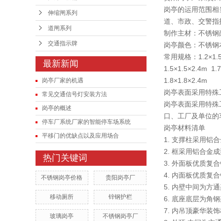
岗亭的运用范围相
交通指示牌
伸缩闸系列
道、市政、交警指
道闸系列
户外垃圾桶
制作主材：不锈钢
交通指示牌
岗亭颜色：不锈钢
常用规格：1.2×1.5×
最新新闻
1.5×1.5×2.4m 1.
1.8×1.8×2.4m
岗亭厂家的机遇
岗亭表面采用特殊
常见交通信号灯安装方法
岗亭表面采用特殊
岗亭的概述
口、工厂及单位的
停车厂系统厂家的智能停车场系统
岗亭材料清单
平移门的优缺点以及应用场合
1. 支撑柱采用铝
2. 框采用铝合金
热门关键词
3. 外面板优质复
4. 内面板优质复
不锈钢岗亭价格
贵阳岗亭厂
5. 内壁中间为方
移动厕所
锌钢护栏
6. 底座底层为
7. 内吊顶豪华装
玻璃岗亭
不锈钢岗亭厂