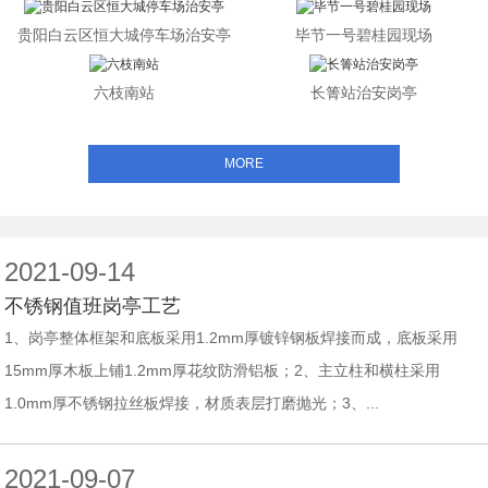
贵阳白云区恒大城停车场治安亭
毕节一号碧桂园现场
六枝南站
长箐站治安岗亭
MORE
2021-09-14
不锈钢值班岗亭工艺
1、岗亭整体框架和底板采用1.2mm厚镀锌钢板焊接而成，底板采用
15mm厚木板上铺1.2mm厚花纹防滑铝板；2、主立柱和横柱采用
1.0mm厚不锈钢拉丝板焊接，材质表层打磨抛光；3、...
2021-09-07