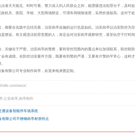
执法者天天能见、时时可看。警力深入到人民群众之间，能震慑违法犯罪分子，及时处
政机关、医院、学校、大型商场附近，可谓布局细致缜密，实用价值较高。这对于处
，都要在实践中总结完善，治安岗亭设施的运行也是如此。治安岗亭以治安防控为宗
就是摆设。有主观违法犯罪意图的人，肯定会对治安岗亭观察研究，甚至钻空子打时间
，关键在于严密。治安岗亭的警察，要和管控范围内的重点单位加强联系，联控联防
才会有成绩。在防控治安案件方面，既要有刑警的严谨，又要有片警的平常心，这样才
用。
备有限公司专业制作岗亭，欢迎来电来图定制。
hdte.com/xwzx/
亭,公安岗亭,岗亭制作
交通设备智能停车场系统
备有限公司不锈钢岗亭材质特点