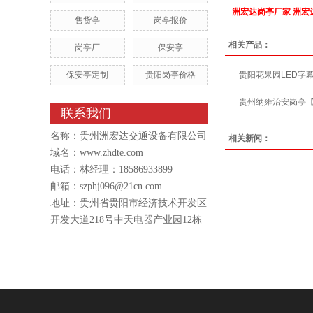
洲宏达岗亭厂家
洲宏
售货亭
岗亭报价
相关产品：
岗亭厂
保安亭
保安亭定制
贵阳岗亭价格
贵阳花果园LED字
贵州纳雍治安岗亭
【
联系我们
名称：贵州洲宏达交通设备有限公司
相关新闻：
域名：
www.zhdte.com
电话：林经理：18586933899
邮箱：szphj096@21cn.com
地址：贵州省贵阳市经济技术开发区
开发大道218号中天电器产业园12栋