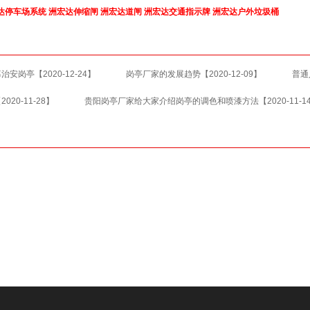
达停车场系统
洲宏达伸缩闸
洲宏达道闸
洲宏达交通指示牌
洲宏达户外垃圾桶
幕治安岗亭
【2020-12-24】
岗亭厂家的发展趋势
【2020-12-09】
普通
2020-11-28】
贵阳岗亭厂家给大家介绍岗亭的调色和喷漆方法
【2020-1