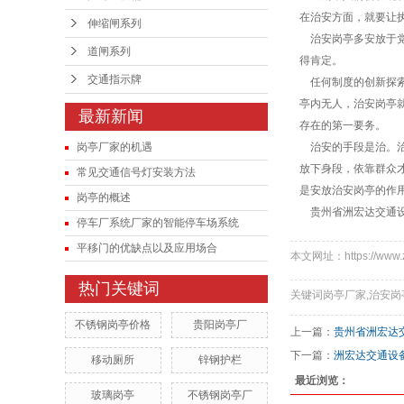
在治安方面，就要让
交通指示牌
伸缩闸系列
治安岗亭多安放于党
道闸系列
户外垃圾桶
得肯定。
交通指示牌
任何制度的创新探索
亭内无人，治安岗亭
最新新闻
存在的第一要务。
岗亭厂家的机遇
治安的手段是治。治
放下身段，依靠群众
常见交通信号灯安装方法
是安放治安岗亭的作
岗亭的概述
贵州省洲宏达交通设
停车厂系统厂家的智能停车场系统
平移门的优缺点以及应用场合
本文网址：https://www.z
热门关键词
关键词岗亭厂家,治安岗
不锈钢岗亭价格
贵阳岗亭厂
上一篇：
贵州省洲宏达
下一篇：
洲宏达交通设
移动厕所
锌钢护栏
最近浏览：
玻璃岗亭
不锈钢岗亭厂