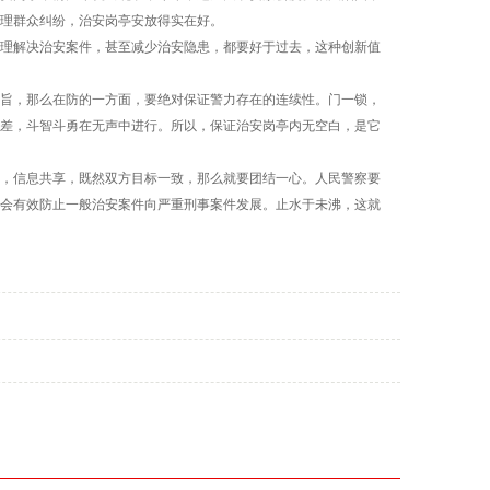
理群众纠纷，治安岗亭安放得实在好。
理解决治安案件，甚至减少治安隐患，都要好于过去，这种创新值
旨，那么在防的一方面，要绝对保证警力存在的连续性。门一锁，
差，斗智斗勇在无声中进行。所以，保证治安岗亭内无空白，是它
，信息共享，既然双方目标一致，那么就要团结一心。人民警察要
会有效防止一般治安案件向严重刑事案件发展。止水于未沸，这就