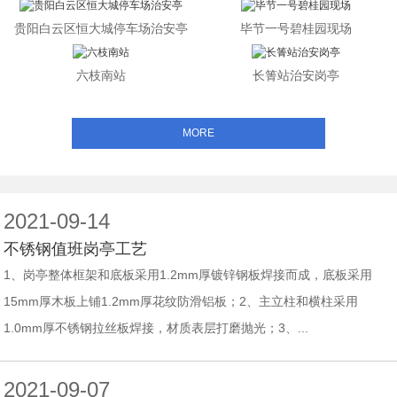
贵阳白云区恒大城停车场治安亭
毕节一号碧桂园现场
六枝南站
长箐站治安岗亭
MORE
2021-09-14
不锈钢值班岗亭工艺
1、岗亭整体框架和底板采用1.2mm厚镀锌钢板焊接而成，底板采用
15mm厚木板上铺1.2mm厚花纹防滑铝板；2、主立柱和横柱采用
1.0mm厚不锈钢拉丝板焊接，材质表层打磨抛光；3、...
2021-09-07