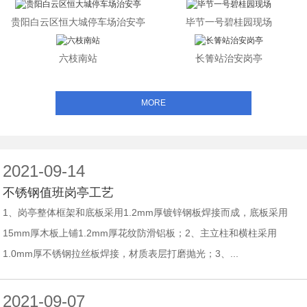
贵阳白云区恒大城停车场治安亭
毕节一号碧桂园现场
六枝南站
长箐站治安岗亭
MORE
2021-09-14
不锈钢值班岗亭工艺
1、岗亭整体框架和底板采用1.2mm厚镀锌钢板焊接而成，底板采用
15mm厚木板上铺1.2mm厚花纹防滑铝板；2、主立柱和横柱采用
1.0mm厚不锈钢拉丝板焊接，材质表层打磨抛光；3、...
2021-09-07